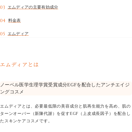
03
エムディアの主要有効成分
コスメ・内服・サプリ
04
料金表
05
エムディア
CAMPAIGN
COLUMN
キャンペーン
美容コラム
SHINSAIBASHI
TENJIN
エムディアとは
心斎橋院
天神院
ノーベル医学生理学賞受賞成分EGFを配合したアンチエイジ
ングコスメ
エムディアとは、必要最低限の美容成分と肌再生能力を高め、肌の
ターンオーバー（新陳代謝）を促すEGF（上皮成長因子）を配合し
たスキンケアコスメです。
心斎橋院
0120-431-845
ご予約・お問い合わせ