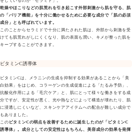
をしているのが「セラミド」。
乾燥やほこりなどの肌荒れを引き起こす外部刺激から肌を守る、肌
の「バリア機能」を十分に働かせるために必要な成分で「肌の必須
成分」とも呼ばれています。
このことからセラミドで十分に満たされた肌は、外部から刺激を受
けても肌荒れがしにくくなり、肌の表面も潤い、キメが整った肌を
キープすることができます。
ビタミンC誘導体
ビタミンCは、メラニンの生成を抑制する効果があることから「美
白効果」をはじめ、コラーゲンの生成促進による「たるみ予防」、
抗酸化作用による「毛穴ケア」と、肌にとって様々な働きをする成
分ですが、安定性が悪く、光や熱などによって構造が壊れたり、肌
に浸透しにくいなど、スキンケアアイテムへの配合が難しい成分で
もありました。
この
ビタミンCの弱点を改善するために誕生したのが「ビタミンC
誘導体」。成分としての安定性はもちろん、美容成分の効果を発揮