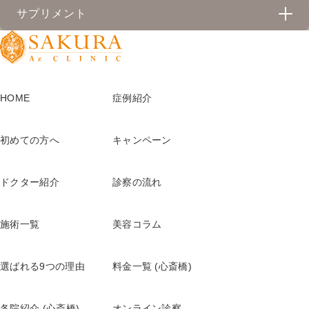
サプリメント
リベルサス
天神院
心斎橋院
ドクターメロン
SGLT2阻害薬カナグル
心斎橋院
天神院
HOME
症例紹介
クリスタルトマト
イソトレチノイン
心斎橋院
心斎橋院
アルベックス
初めての方へ
キャンペーン
心斎橋院
ヘリオケア360°
ドクター紹介
診察の流れ
天神院
心斎橋院
ヘリオケアウルトラD
施術一覧
美容コラム
天神院
心斎橋院
リポ・カプセルビタミンC+D
選ばれる9つの理由
料金一覧 (心斎橋)
天神院
心斎橋院
リポ・カプセルビタミンC
各院紹介 (心斎橋)
オンライン診察