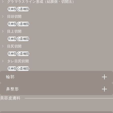
グラマラスライン形成（結膜側・切開法）
天神院
心斎橋院
目頭切開
天神院
心斎橋院
目上切開
天神院
心斎橋院
目尻切開
天神院
心斎橋院
タレ目尻切開
天神院
心斎橋院
輪郭
鼻整形
スレッドリフト（VOVリフト・アンカーDXダブル）
美容皮膚科
天神院
心斎橋院
隆鼻術（プロテーゼ）
バッカルファット除去
心斎橋院