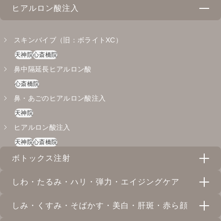
心斎橋院
ヒアルロン酸注入
鼻尖形成（ストラット法）
心斎橋院
スキンバイブ（旧：ボライトXC）
小鼻縮小
天神院
心斎橋院
心斎橋院
鼻中隔延長ヒアルロン酸
耳介軟骨移植
心斎橋院
心斎橋院
鼻・あごのヒアルロン酸注入
天神院
ヒアルロン酸注入
天神院
心斎橋院
ボトックス注射
しわ・たるみ・ハリ・弾力・エイジングケア
ボトックス注射
しみ・くすみ・そばかす・美白・肝斑・赤ら顔
天神院
心斎橋院
リジュラン