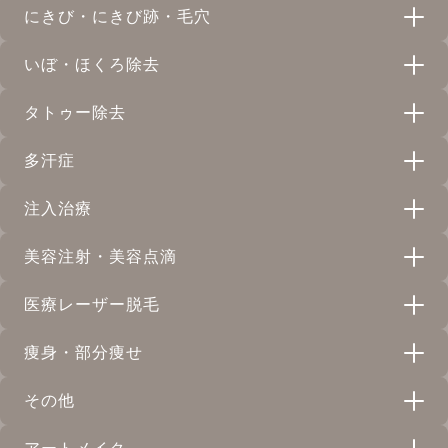
にきび・にきび跡・毛穴
天神院
イオン導入
白雪（MPDRN）｜サーモン注射
いぼ・ほくろ除去
心斎橋院
天神院
プラズマシャワーボトックス
ピコフラクショナル
ジャルプロスーパーハイドロ
タトゥー除去
天神院
天神院
心斎橋院
ほくろ除去
天神院
ケミカルピーリング
ピコトーニング
多汗症
天神院
心斎橋院
ハイフウルトラセル Q+
天神院
心斎橋院
タトゥー除去
天神院
心斎橋院
心斎橋院
ミックスピール
注入治療
天神院
心斎橋院
ピコスポット
リニアハイフ
多汗症外来｜ワキ汗・手汗の保険診療
天神院
心斎橋院
天神院
心斎橋院
心斎橋院
美容注射・美容点滴
天神院
サブシジョン
リバースピール
小顔輪郭注射
ショッピングリフト
天神院
心斎橋院
天神院
医療レーザー脱毛
天神院
天神院
心斎橋院
ジュベルック
プラセンタ注射
フォトフェイシャルM22
プレステージPRP
スネコス注射
天神院
心斎橋院
痩身・部分痩せ
天神院
心斎橋院
心斎橋院
心斎橋院
メンズ脱毛
天神院
ミラノ・リピール
美容注射
メソナJ
臍帯血幹細胞培養上清液
ジュベルック
その他
天神院
心斎橋院
心斎橋院
天神院
心斎橋院
脂肪溶解注射(メソセラピー)
心斎橋院
天神院
医療レーザー脱毛
天神院
心斎橋院
イオン・超音波導入
美容点滴
天神院
心斎橋院