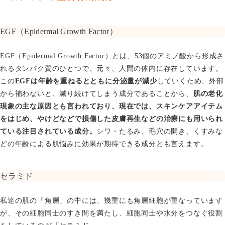
EGF（Epidermal Growth Factor）
EGF（Epidermal Growth Factor）とは、53個のアミノ酸から形成さ
れるタンパク質のひとつで、元々、人間の体内に存在しています。
この
EGFは年齢を重ねるとともに分泌量が減少
していくため、外部
から補わないと、減り続けてしまう成分であることから、
肌の老化
現象の主な原因とも言われており、現在では、スキンケアアイテム
をはじめ、やけどなどで損傷した皮膚再生などの治療にも用いられ
ている注目されている成分。
シワ・たるみ、毛穴の開き、くすみな
どの年齢による肌悩みに効果が期待できる成分とも言えます。
セラミド
私達の肌の「角層」の中には、幾重にも角層細胞が重なっています
が、その細胞同士のすき間を満たし、細胞同士や水分をつなぐ役割