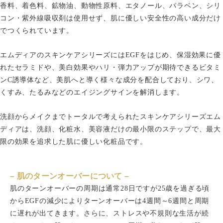
香料、着色料、鉱物油、動物性原料、エタノール、パラベン、シリ
天神院
コン・紫外線吸収剤は使用せず、肌に優しい安全性の高い成分だけ
0120-617-788
ご予約・お問い合わせ
でつくられています。
プライバシーポリシー
エムディアのスキンケアシリーズにはEGFをはじめ、保湿効果に優
れたセラミドや、美白効果やハリ・弾力アップが期待できるビタミ
ンC誘導体など、美肌へと導く様々な成分を配合しており、シワ、
くすみ、たるみなどのエイジングサインを解消します。
洗顔からメイクまでトータルで考えられたスキンケアシリーズエム
ディアは、洗顔、化粧水、美容液だけの最小限のステップで、最大
限の効果を追求した肌に優しい化粧品です。
– 肌のターンオーバーについて –
肌のターンオーバーの周期は通常28日ですが25歳を過ぎる頃
からEGFの減少によりターンオーバーは4週間～6週間と周期
に遅れが出てきます。さらに、ストレスや不規則な生活が続