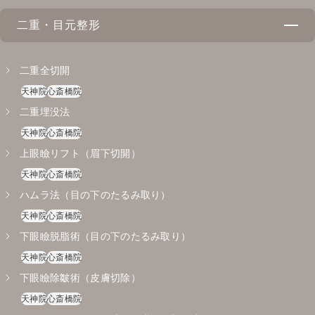
二重・目元整形
二重全切開
天神院
心斎橋院
二重埋没法
天神院
心斎橋院
上眼瞼リフト（眉下切開）
天神院
心斎橋院
ハムラ法（目の下のたるみ取り）
天神院
心斎橋院
下眼瞼脱脂術（目の下のたるみ取り）
天神院
心斎橋院
下眼瞼除皺術（皮膚切除）
天神院
心斎橋院