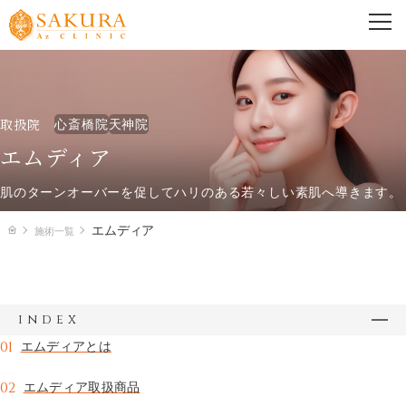
PRICE
料金一覧
取扱院
心斎橋院
天神院
心斎橋院
天神院
エムディア
肌のターンオーバーを促してハリのある若々しい素肌へ導きます。
TREATMENT
エムディア
施術一覧
施術一覧
美容外科
index
美容皮膚科
01
エムディアとは
02
エムディア取扱商品
婦人科形成