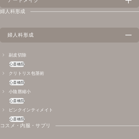
アートメイク
スネコス注射
トラネックスレチピール
天神院
心斎橋院
ピアス穴あけ
天神院
天神院
心斎橋院
天神院
婦人科形成
天神院
ハイドラブースター
心斎橋院
ジュベルック
アートメイク
コラーゲンピール
心斎橋院
天神院
心斎橋院
心斎橋院
天神院
心斎橋院
YAGシャワー
婦人科形成
エクソソーム（ASCE+）
イントラジェン （韓国式高周波RF治療）
心斎橋院
心斎橋院
天神院
心斎橋院
ダーマペン4
副皮切除
水光注射
水光注射
天神院
心斎橋院
心斎橋院
天神院
心斎橋院
天神院
心斎橋院
クリトリス包茎術
レニスナ
エクソソーム(FetoScell)
心斎橋院
天神院
天神院
小陰唇縮小
プルリアル
心斎橋院
天神院
心斎橋院
ピンクインティメイト
心斎橋院
コスメ・内服・サプリ