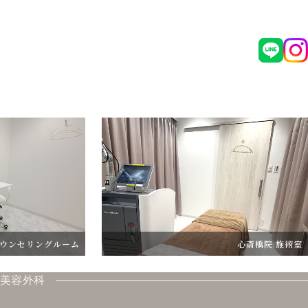
グルーム
心斎橋院 施術室
美容外科