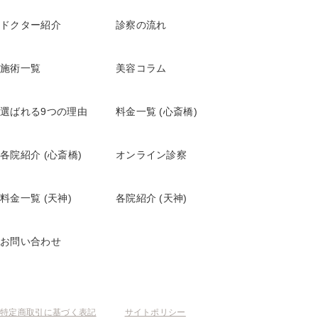
心斎橋院
ヘリオケア360°
ドクター紹介
診察の流れ
天神院
心斎橋院
ヘリオケアウルトラD
施術一覧
美容コラム
天神院
心斎橋院
リポ・カプセルビタミンC+D
選ばれる9つの理由
料金一覧 (心斎橋)
天神院
心斎橋院
リポ・カプセルビタミンC
各院紹介 (心斎橋)
オンライン診察
天神院
心斎橋院
料金一覧 (天神)
各院紹介 (天神)
お問い合わせ
特定商取引に基づく表記
サイトポリシー