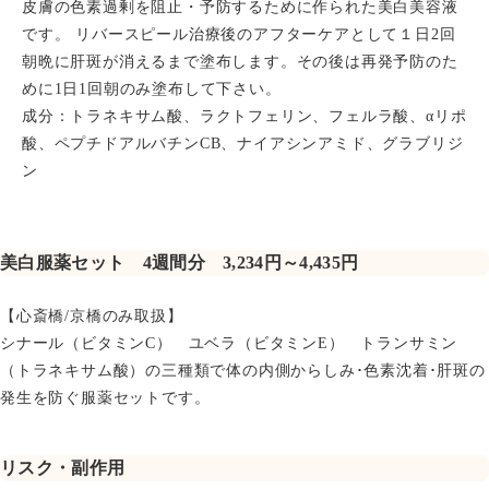
皮膚の色素過剰を阻止・予防するために作られた美白美容液
です。 リバースピール治療後のアフターケアとして１日2回
朝晩に肝斑が消えるまで塗布します。その後は再発予防のた
めに1日1回朝のみ塗布して下さい。
成分：トラネキサム酸、ラクトフェリン、フェルラ酸、αリポ
酸、ペプチドアルバチンCB、ナイアシンアミド、グラブリジ
ン
美白服薬セット 4週間分 3,234円～4,435円
【心斎橋/京橋のみ取扱】
シナール（ビタミンC） ユベラ（ビタミンE） トランサミン
（トラネキサム酸）の三種類で体の内側からしみ･色素沈着･肝斑の
発生を防ぐ服薬セットです。
リスク・副作用