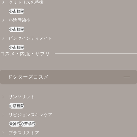
クリトリス包茎術
レニスナ
エクソソーム(FetoScell)
心斎橋院
天神院
天神院
小陰唇縮小
プルリアル
心斎橋院
天神院
心斎橋院
ピンクインティメイト
心斎橋院
コスメ・内服・サプリ
ドクターズコスメ
サンソリット
心斎橋院
リビジョンスキンケア
天神院
心斎橋院
プラスリストア