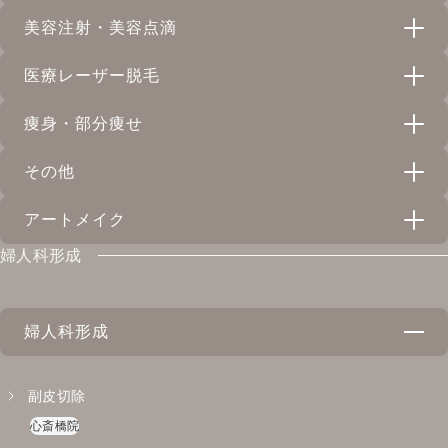
天神院
心斎橋院
心斎橋院
美容注射・美容点滴
天神院
サブシジョン
リバースピール
小顔輪郭注射
ショッピングリフト
天神院
心斎橋院
天神院
医療レーザー脱毛
天神院
天神院
心斎橋院
ジュベルック
プラセンタ注射
フォトフェイシャルM22
プレステージPRP
スネコス注射
天神院
心斎橋院
痩身・部分痩せ
天神院
心斎橋院
心斎橋院
心斎橋院
メンズ脱毛
天神院
ミラノ・リピール
美容注射
メソナJ
臍帯血幹細胞培養上清液
ジュベルック
その他
天神院
心斎橋院
心斎橋院
天神院
心斎橋院
脂肪溶解注射(メソセラピー)
心斎橋院
天神院
医療レーザー脱毛
天神院
心斎橋院
イオン・超音波導入
美容点滴
アートメイク
天神院
心斎橋院
スネコス注射
トラネックスレチピール
天神院
心斎橋院
ピアス穴あけ
天神院
天神院
心斎橋院
天神院
婦人科形成
天神院
ハイドラブースター
心斎橋院
ジュベルック
アートメイク
コラーゲンピール
心斎橋院
天神院
心斎橋院
心斎橋院
天神院
心斎橋院
YAGシャワー
婦人科形成
エクソソーム（ASCE+）
イントラジェン （韓国式高周波RF治療）
心斎橋院
心斎橋院
天神院
心斎橋院
ダーマペン4
副皮切除
水光注射
水光注射
天神院
心斎橋院
心斎橋院
天神院
心斎橋院
天神院
心斎橋院