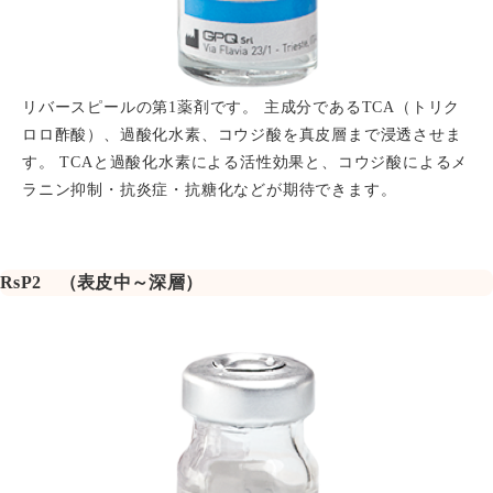
リバースピールの第1薬剤です。 主成分であるTCA（トリク
ロロ酢酸）、過酸化水素、コウジ酸を真皮層まで浸透させま
す。 TCAと過酸化水素による活性効果と、コウジ酸によるメ
ラニン抑制・抗炎症・抗糖化などが期待できます。
RsP2 （表皮中～深層）