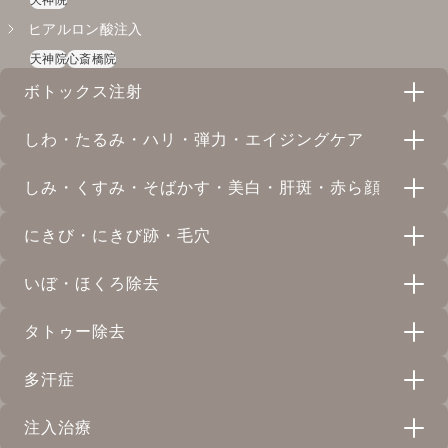
ヒアルロン酸注入
天神院
心斎橋院
ボトックス注射
しわ・たるみ・ハリ・弾力・エイジングケア
ボトックス注射
しみ・くすみ・そばかす・美白・肝斑・赤ら顔
天神院
心斎橋院
リジュラン
にきび・にきび跡・毛穴
天神院
イオン導入
白雪（MPDRN）｜サーモン注射
いぼ・ほくろ除去
心斎橋院
天神院
プラズマシャワーボトックス
ピコフラクショナル
ジャルプロスーパーハイドロ
タトゥー除去
天神院
天神院
心斎橋院
ほくろ除去
天神院
ケミカルピーリング
ピコトーニング
多汗症
天神院
心斎橋院
ハイフウルトラセル Q+
天神院
心斎橋院
タトゥー除去
天神院
心斎橋院
心斎橋院
ミックスピール
注入治療
天神院
心斎橋院
ピコスポット
リニアハイフ
多汗症外来｜ワキ汗・手汗の保険診療
天神院
心斎橋院