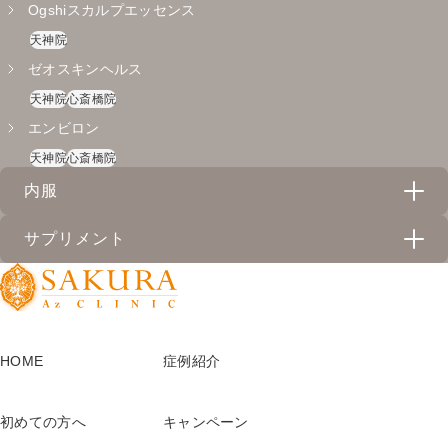
Ogshiスカルプエッセンス
天神院
ゼオスキンヘルス
天神院
心斎橋院
エンビロン
天神院
心斎橋院
内服
サプリメント
リベルサス
天神院
心斎橋院
ドクターメロン
SGLT2阻害薬カナグル
心斎橋院
天神院
HOME
症例紹介
クリスタルトマト
イソトレチノイン
心斎橋院
心斎橋院
アルベックス
初めての方へ
キャンペーン