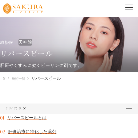
PRICE
料金一覧
取扱院
天神院
心斎橋院
天神院
リバースピール
肝斑やくすみに効くピーリング剤です。
TREATMENT
リバースピール
施術一覧
施術一覧
美容外科
index
美容皮膚科
01
リバースピールとは
02
肝斑治療に特化した薬剤
婦人科形成