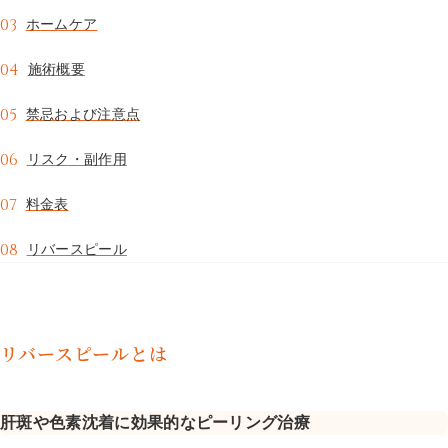
03
ホームケア
コスメ・内服・サプリ
04
施術概要
05
禁忌および注意点
CAMPAIGN
COLUMN
キャンペーン
美容コラム
06
リスク・副作用
SHINSAIBASHI
TENJIN
07
料金表
心斎橋院
天神院
08
リバースピール
リバースピールとは
肝斑や色素沈着に効果的なピーリング治療
心斎橋院
0120-431-845
ご予約・お問い合わせ