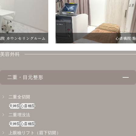
セリングルーム
心斎橋院 施術室
美容外科
二重・目元整形
二重全切開
天神院
心斎橋院
二重埋没法
天神院
心斎橋院
上眼瞼リフト（眉下切開）