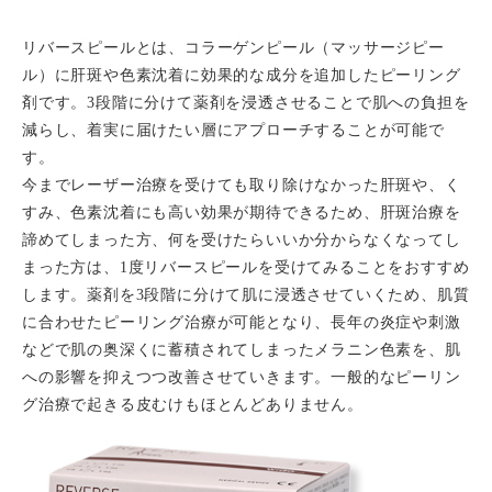
天神院
リバースピールとは、コラーゲンピール（マッサージピー
0120-617-788
ご予約・お問い合わせ
ル）に肝斑や色素沈着に効果的な成分を追加したピーリング
プライバシーポリシー
剤です。3段階に分けて薬剤を浸透させることで肌への負担を
減らし、着実に届けたい層にアプローチすることが可能で
す。
今までレーザー治療を受けても取り除けなかった肝斑や、く
すみ、色素沈着にも高い効果が期待できるため、肝斑治療を
諦めてしまった方、何を受けたらいいか分からなくなってし
まった方は、1度リバースピールを受けてみることをおすすめ
します。薬剤を3段階に分けて肌に浸透させていくため、肌質
に合わせたピーリング治療が可能となり、長年の炎症や刺激
などで肌の奥深くに蓄積されてしまったメラニン色素を、肌
への影響を抑えつつ改善させていきます。一般的なピーリン
グ治療で起きる皮むけもほとんどありません。