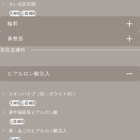
タレ目尻切開
天神院
心斎橋院
輪郭
鼻整形
スレッドリフト（VOVリフト・アンカーDXダブル）
美容皮膚科
天神院
心斎橋院
隆鼻術（プロテーゼ）
バッカルファット除去
心斎橋院
心斎橋院
ヒアルロン酸注入
鼻尖形成（ストラット法）
心斎橋院
スキンバイブ（旧：ボライトXC）
小鼻縮小
天神院
心斎橋院
心斎橋院
鼻中隔延長ヒアルロン酸
耳介軟骨移植
心斎橋院
心斎橋院
鼻・あごのヒアルロン酸注入
天神院