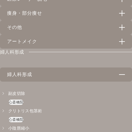
天神院
心斎橋院
ジュベルック
プラセンタ注射
フォトフェイシャルM22
プレステージPRP
スネコス注射
天神院
心斎橋院
痩身・部分痩せ
天神院
心斎橋院
心斎橋院
心斎橋院
メンズ脱毛
天神院
ミラノ・リピール
美容注射
メソナJ
臍帯血幹細胞培養上清液
ジュベルック
その他
天神院
心斎橋院
心斎橋院
天神院
心斎橋院
脂肪溶解注射(メソセラピー)
心斎橋院
天神院
医療レーザー脱毛
天神院
心斎橋院
イオン・超音波導入
美容点滴
アートメイク
天神院
心斎橋院
スネコス注射
トラネックスレチピール
天神院
心斎橋院
ピアス穴あけ
天神院
天神院
心斎橋院
天神院
婦人科形成
天神院
ハイドラブースター
心斎橋院
ジュベルック
アートメイク
コラーゲンピール
心斎橋院
天神院
心斎橋院
心斎橋院
天神院
心斎橋院
YAGシャワー
婦人科形成
エクソソーム（ASCE+）
イントラジェン （韓国式高周波RF治療）
心斎橋院
心斎橋院
天神院
心斎橋院
ダーマペン4
副皮切除
水光注射
水光注射
天神院
心斎橋院
心斎橋院
天神院
心斎橋院
天神院
心斎橋院
クリトリス包茎術
レニスナ
エクソソーム(FetoScell)
心斎橋院
天神院
天神院
小陰唇縮小
プルリアル