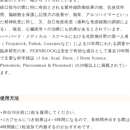
原産のシダの一種からつくられています。
経口投与の際に特に有効とされる紫外線防御効果の他、抗炎症作
用、脳細胞を保護し記憶力の改善や、痴呆、アルツハイマーといっ
た精神疾患に対し、又、自己免疫疾患（過剰な免疫細胞の調節によ
る）、喘息、心臓病等々の治療にも効果があるとされています。
ハーバード・メディカル・スクールにおける光防御分野の第一人者
（ Fitzpatrick, Pathak, Gonzalezなど）による15年間にわたる調査や
臨床研究の末、FERNBLOCKは安全で有効な成分として過去10年間
で主要な科学雑誌（J Am. Acad. Derm.; J Derm Science;
Photoderm, Photoimmun & Photomed）の20報以上に掲載されてい
ます。
使用方法
⋆外出30分前に1粒を服用してください。
⋆1カプセルにつき効果は4～6時間になるので、長時間外出する際は
4時間後に1粒追加で内服するのがおすすめです。