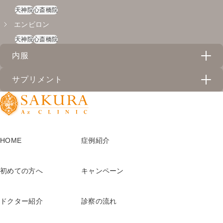
天神院
心斎橋院
エンビロン
天神院
心斎橋院
内服
サプリメント
リベルサス
天神院
心斎橋院
ドクターメロン
SGLT2阻害薬カナグル
心斎橋院
天神院
HOME
症例紹介
クリスタルトマト
イソトレチノイン
心斎橋院
心斎橋院
アルベックス
初めての方へ
キャンペーン
心斎橋院
ヘリオケア360°
ドクター紹介
診察の流れ
天神院
心斎橋院