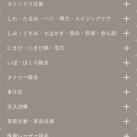
ボトックス注射
しわ・たるみ・ハリ・弾力・エイジングケア
ボトックス注射
しみ・くすみ・そばかす・美白・肝斑・赤ら顔
天神院
心斎橋院
リジュラン
にきび・にきび跡・毛穴
天神院
イオン導入
白雪（MPDRN）｜サーモン注射
いぼ・ほくろ除去
心斎橋院
天神院
プラズマシャワーボトックス
ピコフラクショナル
ジャルプロスーパーハイドロ
タトゥー除去
天神院
天神院
心斎橋院
ほくろ除去
天神院
ケミカルピーリング
ピコトーニング
多汗症
天神院
心斎橋院
ハイフウルトラセル Q+
天神院
心斎橋院
タトゥー除去
天神院
心斎橋院
心斎橋院
ミックスピール
注入治療
天神院
心斎橋院
ピコスポット
リニアハイフ
多汗症外来｜ワキ汗・手汗の保険診療
天神院
心斎橋院
天神院
心斎橋院
心斎橋院
美容注射・美容点滴
天神院
サブシジョン
リバースピール
小顔輪郭注射
ショッピングリフト
天神院
心斎橋院
天神院
医療レーザー脱毛
天神院