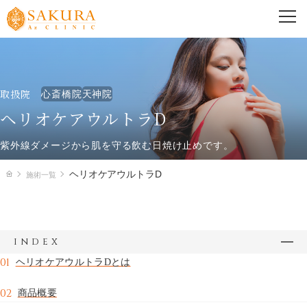
PRICE
料金一覧
取扱院
心斎橋院
天神院
心斎橋院
天神院
ヘリオケアウルトラD
紫外線ダメージから肌を守る飲む日焼け止めです。
TREATMENT
ヘリオケアウルトラD
施術一覧
施術一覧
美容外科
index
美容皮膚科
01
ヘリオケアウルトラDとは
02
商品概要
婦人科形成