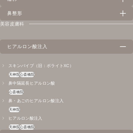
鼻整形
スレッドリフト（VOVリフト・アンカーDXダブル）
美容皮膚科
天神院
心斎橋院
隆鼻術（プロテーゼ）
バッカルファット除去
心斎橋院
心斎橋院
ヒアルロン酸注入
鼻尖形成（ストラット法）
心斎橋院
スキンバイブ（旧：ボライトXC）
小鼻縮小
天神院
心斎橋院
心斎橋院
鼻中隔延長ヒアルロン酸
耳介軟骨移植
心斎橋院
心斎橋院
鼻・あごのヒアルロン酸注入
天神院
ヒアルロン酸注入
天神院
心斎橋院