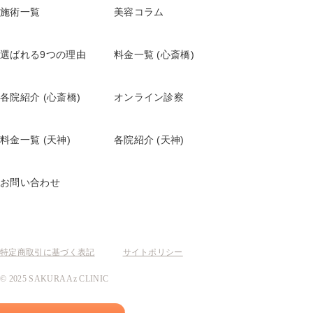
ヘリオケアウルトラD
施術一覧
美容コラム
心斎橋院
天神院
リポ・カプセルビタミンC+D
選ばれる9つの理由
料金一覧 (心斎橋)
天神院
心斎橋院
リポ・カプセルビタミンC
各院紹介 (心斎橋)
オンライン診察
天神院
心斎橋院
料金一覧 (天神)
各院紹介 (天神)
お問い合わせ
特定商取引に基づく表記
サイトポリシー
© 2025 SAKURA Az CLINIC