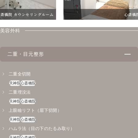
 カウンセリングルーム
心斎橋院 施術
美容外科
二重・目元整形
二重全切開
天神院
心斎橋院
二重埋没法
天神院
心斎橋院
上眼瞼リフト（眉下切開）
天神院
心斎橋院
ハムラ法（目の下のたるみ取り）
天神院
心斎橋院