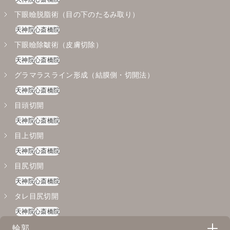
下眼瞼脱脂術（目の下のたるみ取り）
天神院
心斎橋院
下眼瞼除皺術（皮膚切除）
天神院
心斎橋院
グラマラスライン形成（結膜側・切開法）
天神院
心斎橋院
目頭切開
天神院
心斎橋院
目上切開
天神院
心斎橋院
目尻切開
天神院
心斎橋院
タレ目尻切開
天神院
心斎橋院
輪郭