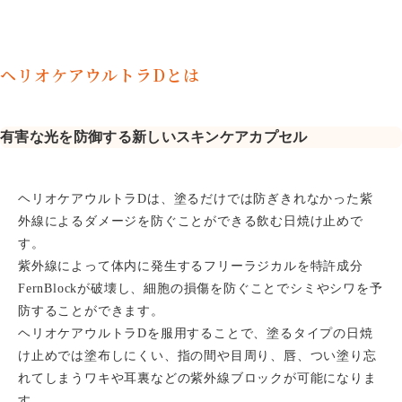
コスメ・内服・サプリ
ヘリオケアウルトラDとは
CAMPAIGN
COLUMN
有害な光を防御する新しいスキンケアカプセル
キャンペーン
美容コラム
SHINSAIBASHI
TENJIN
ヘリオケアウルトラDは、塗るだけでは防ぎきれなかった紫
心斎橋院
天神院
外線によるダメージを防ぐことができる飲む日焼け止めで
す。
紫外線によって体内に発生するフリーラジカルを特許成分
FernBlockが破壊し、細胞の損傷を防ぐことでシミやシワを予
防することができます。
ヘリオケアウルトラDを服用することで、塗るタイプの日焼
け止めでは塗布しにくい、指の間や目周り、唇、つい塗り忘
れてしまうワキや耳裏などの紫外線ブロックが可能になりま
心斎橋院
0120-431-845
ご予約・お問い合わせ
す。